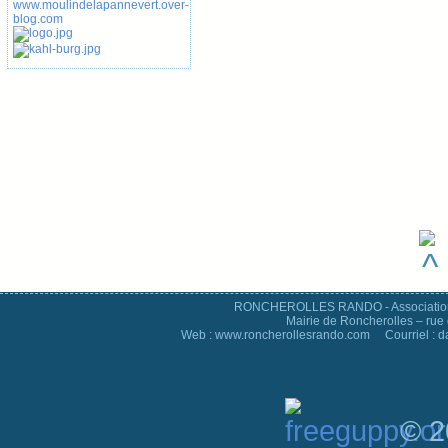
RONCHEROLLES RANDO - Association d
Mairie de Roncherolles – rue 
Web : www.roncherollesrando.com Courriel : 
© 2