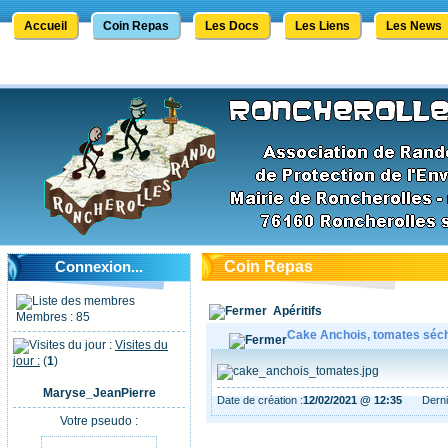
Accueil
Coin Repas
Les Docs
Les Liens
Les News
Connexion...
Coin Repas
Apéritifs
Membres : 85
Cake Anchois, tomates séch
Visites du
jour :
(
1
)
Maryse_JeanPierre
Date de création :
12/02/2021 @ 12:35
Derni
Votre pseudo :