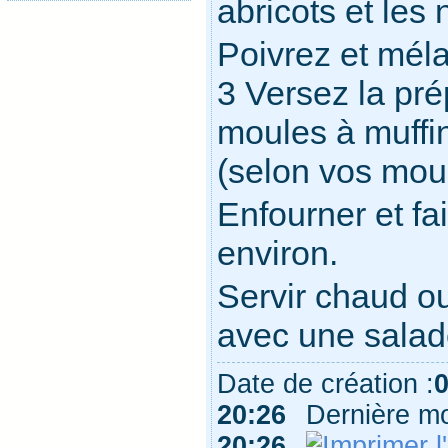
abricots et les 
Poivrez et mél
3 Versez la pré
moules à muffin
(selon vos mou
Enfourner et fa
environ.
Servir chaud ou 
avec une salad
Date de création :
20:26
Dernière mo
20:26