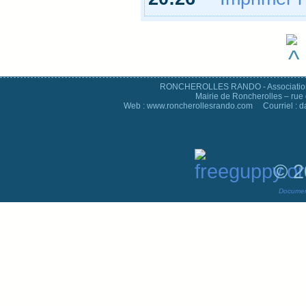
RONCHEROLLES RANDO - Association d
Mairie de Roncherolles – rue 
Web : www.roncherollesrando.com Courriel : 
© 2
Documen