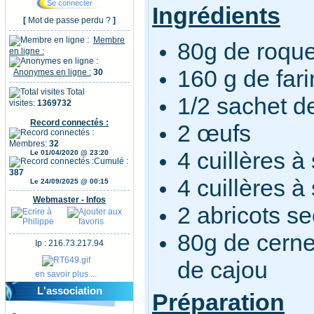
Ingrédients
[
Mot de passe perdu ?
]
Membre
80g de roque
en ligne :
160 g de far
Anonymes en ligne :
30
Total
1/2 sachet d
visites:
1369732
Record connectés :
2 œufs
Membres:
32
4 cuillères à
Le 01/04/2020 @ 23:20
Cumulé :
387
4 cuillères à
Le 24/09/2025 @ 00:15
Webmaster - Infos
2 abricots s
80g de cerne
Ip : 216.73.217.94
de cajou
en savoir plus ...
L'association
Préparation