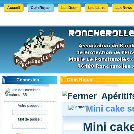
Accueil
Coin Repas
Les Docs
Les Liens
Les News
Connexion...
Coin Repas
Apéritif
Membres : 85
Votre pseudo :
Mini cake s
Mot de passe :
Mini cak