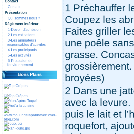
Contact
1 Préchauffer l
Contact
Présentation
Coupez les abri
Qui sommes nous ?
Règlement intérieur
Faites griller l
1-Devoir d'adhésion
2-Les cotisations
une poêle sans
3-Les animateurs
responsables d'activités
4-Les participants
grasse. Concas
5-Les activités
6-Protection de
grossièrement.
l'environnement
Bons Plans
broyées)
2 Dans une jatt
avec la levure.
puis le lait et l
roquefort, ajout