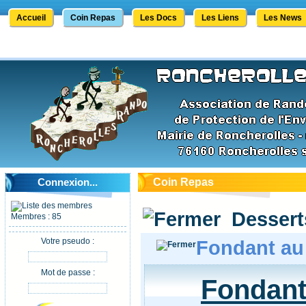
Accueil
Coin Repas
Les Docs
Les Liens
Les News
Connexion...
Coin Repas
Dessert
Membres : 85
Votre pseudo :
Fondant au
Mot de passe :
Fondant