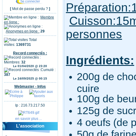
Préparation
[
Mot de passe perdu ?
]
Cuisson:15
Membre
en ligne :
personnes
Anonymes en ligne :
29
Total
visites:
1369731
Record connectés :
Ingrédients:
Membres:
32
Le 01/04/2020 @ 23:20
Cumulé :
200g de choc
387
Le 24/09/2025 @ 00:15
cuire
Webmaster - Infos
100g de beu
Ip : 216.73.217.50
125g de suc
en savoir plus ...
4 oeufs (de 
L'association
50g de farin