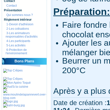
Contact
Contact
Préparation:
Présentation
Qui sommes nous ?
Règlement intérieur
Faire fondre 
1-Devoir d'adhésion
2-Les cotisations
chocolat en
3-Les animateurs
responsables d'activités
Ajouter les a
4-Les participants
5-Les activités
mélanger bie
6-Protection de
l'environnement
Beurrer un m
Bons Plans
200°C
Après y a plus q
Date de création :