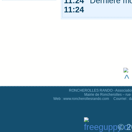
11:24
Dernière mod
11:24
RONCHEROLLES RANDO - Association d
Mairie de Roncherolles – rue 
Web : www.roncherollesrando.com Courriel : 
© 2