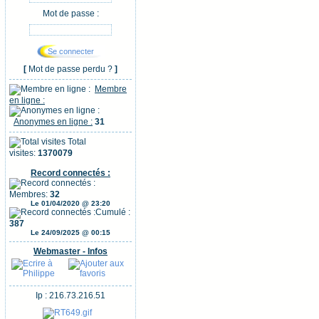
Mot de passe :
[
Mot de passe perdu ?
]
Membre
en ligne :
Anonymes en ligne :
31
Total
visites:
1370079
Record connectés :
Membres:
32
Le 01/04/2020 @ 23:20
Cumulé :
387
Le 24/09/2025 @ 00:15
Webmaster - Infos
Ip : 216.73.216.51