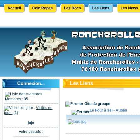
Accueil
Coin Repas
Les Docs
Les Liens
Les News
Connexion...
Les Liens
Membres : 85
Gîte de groupe
Visites du
Le Four à sel - Aubas
jour :
(
1
)
jojo
Votre pseudo :